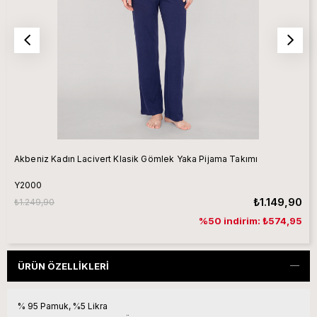
Akbeniz Kadın Lacivert Klasik Gömlek Yaka Pijama Takımı
Y2000
₺1.149,90
₺1.249,90
%50 indirim: ₺574,95
ÜRÜN ÖZELLIKLERI
% 95 Pamuk, %5 Likra