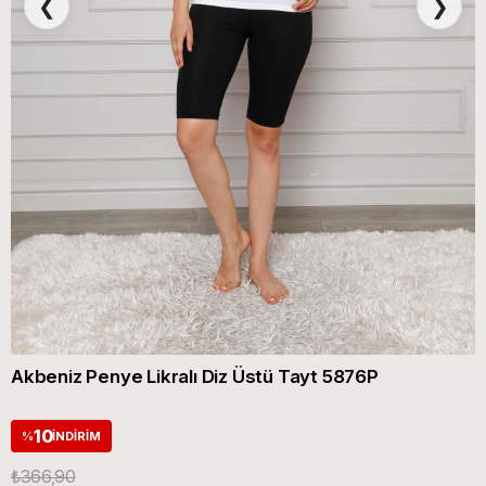
❮
❯
Akbeniz Penye Likralı Diz Üstü Tayt 5876P
10
%
İNDIRIM
₺366,90