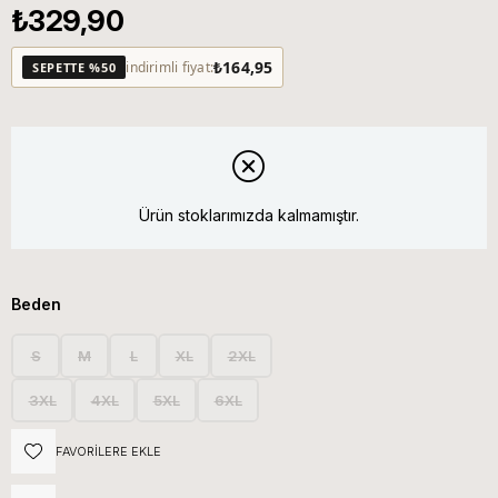
₺329,90
₺164,95
indirimli fiyat:
SEPETTE %50
Ürün stoklarımızda kalmamıştır.
Beden
S
M
L
XL
2XL
3XL
4XL
5XL
6XL
FAVORILERE EKLE