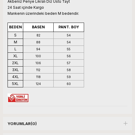
Akbeniz Penye Likralı Diz Üstü Tayt
24 Saat içinde Kargo
Mankenin üzerindeki beden M bedendir.
BEDEN
BASEN
PANT. BOY
S
82
54
M
88
54
L
94
55
XL
100
56
2XL
106
57
3XL
112
58
4XL
118
59
5XL
124
60
YORUMLAR
(0)