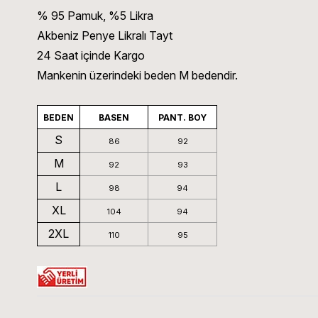
% 95 Pamuk, %5 Likra
Akbeniz Penye Likralı Tayt
24 Saat içinde Kargo
Mankenin üzerindeki beden M bedendir.
BEDEN
BASEN
PANT. BOY
S
86
92
M
92
93
L
98
94
XL
104
94
2XL
110
95