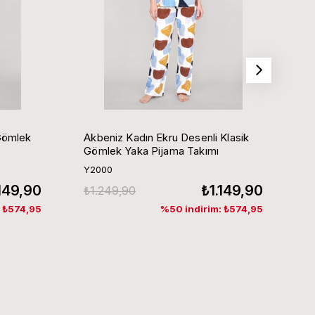
Gömlek
Akbeniz Kadın Ekru Desenli Klasik
Ak
Gömlek Yaka Pijama Takımı
G
Y2000
Y
.149,90
₺1.149,90
₺1.249,90
₺
: ₺574,95
%50 indirim: ₺574,95