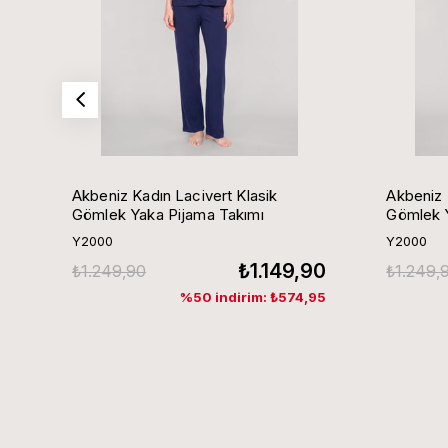
Akbeniz Kadın Lacivert Klasik
Akbeniz 
Gömlek Yaka Pijama Takımı
Gömlek Y
Y2000
Y2000
₺1.149,90
₺1.249,90
₺1.249,
%50 indirim: ₺574,95