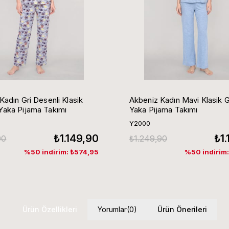
Kadın Gri Desenli Klasik
Akbeniz Kadın Mavi Klasik 
aka Pijama Takımı
Yaka Pijama Takımı
Y2000
₺1.149,90
₺1
90
₺1.249,90
%50 indirim: ₺574,95
%50 indirim
Ürün Özellikleri
Yorumlar
(0)
Ürün Önerileri