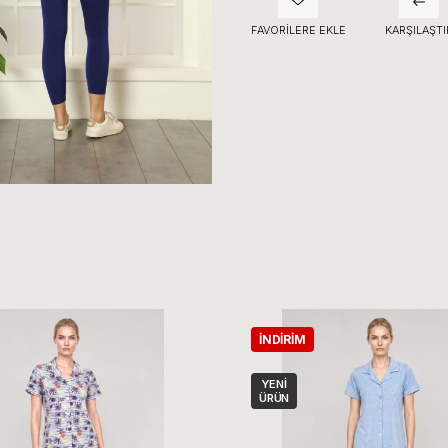
FAVORILERE EKLE
KARŞILAŞTI
İNDIRIM
YENI
ÜRÜN