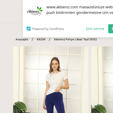
www.akbeniz.com masaüstünüze web
push bildirimleri göndermesine izin ve
İzin verme
Powered by SendPulse
Anasayfa
KADIN
Akbeniz Penye Likralı Tayt 5892