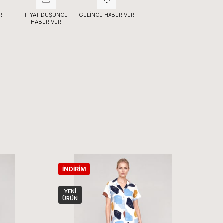
R
FIYAT DÜŞÜNCE
GELINCE HABER VER
HABER VER
İNDIRIM
İ
YENI
ÜRÜN
Ü