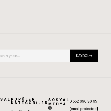
KAYDOL
SAL
POPÜLER
SOSYAL
0 552 696 86 65
KATEGORİLER
MEDYA
[email protected]