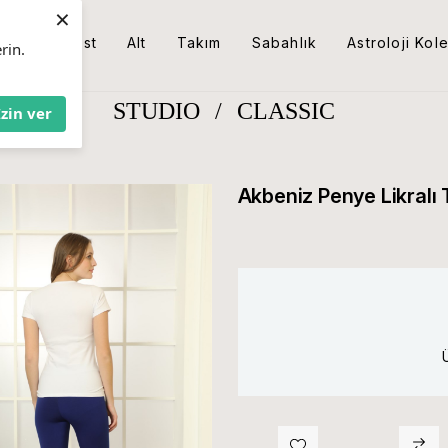
×
Üst
Alt
Takım
Sabahlık
Astroloji Kol
rin.
STUDIO
/
CLASSIC
İzin ver
Akbeniz Penye Likralı