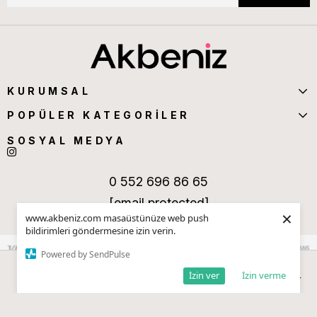
KURUMSAL
POPÜLER KATEGORİLER
SOSYAL MEDYA
0 552 696 86 65
[email protected]
×
www.akbeniz.com masaüstünüze web push
bildirimleri göndermesine izin verin.
Powered by SendPulse
İzin ver
İzin verme
Anasayfa
Sepetim
Favorilerim
Kategoriler