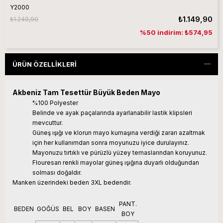
Y2000
₺1.149,90
₺1.249,90
%50 indirim: ₺574,95
ÜRÜN ÖZELLIKLERI
Akbeniz Tam Tesettür Büyük Beden Mayo
%100 Polyester
Belinde ve ayak paçalarında ayarlanabilir lastik klipsleri
mevcuttur.
Güneş ışığı ve klorun mayo kumaşına verdiği zararı azaltmak
için her kullanımdan sonra moyunuzu iyice durulayınız.
Mayonuzu tırtıklı ve pürüzlü yüzey temaslarından koruyunuz.
Flouresan renkli mayolar güneş ışığına duyarlı olduğundan
solması doğaldır.
Manken üzerindeki beden 3XL bedendir.
PANT.
BEDEN
GOĞÜS
BEL
BOY
BASEN
BOY