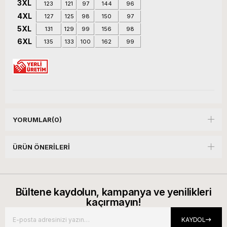
3XL
123
121
97
144
96
4XL
127
125
98
150
97
5XL
131
129
99
156
98
6XL
135
133
100
162
99
YORUMLAR
(0)
ÜRÜN ÖNERILERI
Bültene kaydolun, kampanya ve yenilikleri
kaçırmayın!
KAYDOL