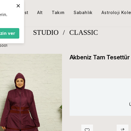
×
Üst
Alt
Takım
Sabahlık
Astroloji Kol
rin.
STUDIO
/
CLASSIC
İzin ver
55001
Akbeniz Tam Tesettü