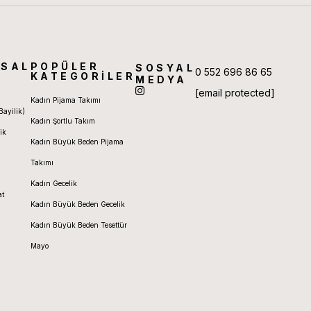
SAL
POPÜLER
SOSYAL
0 552 696 86 65
KATEGORİLER
MEDYA
[email protected]
Kadın Pijama Takımı
Bayilik)
Kadın Şortlu Takım
ik
Kadın Büyük Beden Pijama
Takımı
Kadın Gecelik
at
Kadın Büyük Beden Gecelik
Kadın Büyük Beden Tesettür
Mayo