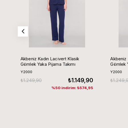
Akbeniz Kadın Lacivert Klasik
Akbeniz 
Gömlek Yaka Pijama Takımı
Gömlek Y
Y2000
Y2000
₺1.149,90
₺1.249,90
₺1.249,
%50 indirim: ₺574,95