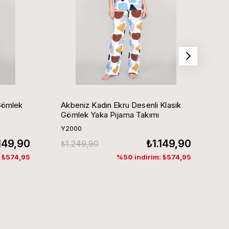
Gömlek
Akbeniz Kadın Ekru Desenli Klasik
Ak
Gömlek Yaka Pijama Takımı
G
Y2000
Y
.149,90
₺1.149,90
₺1.249,90
₺
: ₺574,95
%50 indirim: ₺574,95