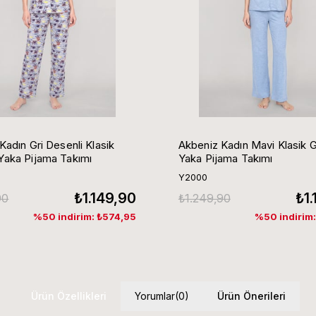
Kadın Gri Desenli Klasik
Akbeniz Kadın Mavi Klasik 
aka Pijama Takımı
Yaka Pijama Takımı
Y2000
₺1.149,90
₺1
90
₺1.249,90
%50 indirim: ₺574,95
%50 indirim
Ürün Özellikleri
Yorumlar
(0)
Ürün Önerileri