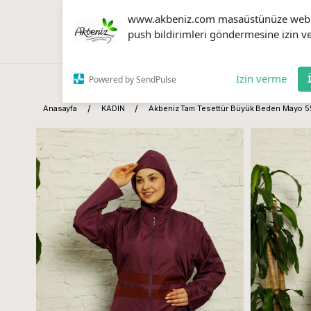
www.akbeniz.com masaüstünüze web
push bildirimleri göndermesine izin ve
İzin verme
Powered by SendPulse
Anasayfa
KADIN
Akbeniz Tam Tesettür Büyük Beden Mayo 