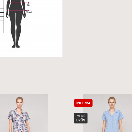
İNDIRIM
YENI
ÜRÜN