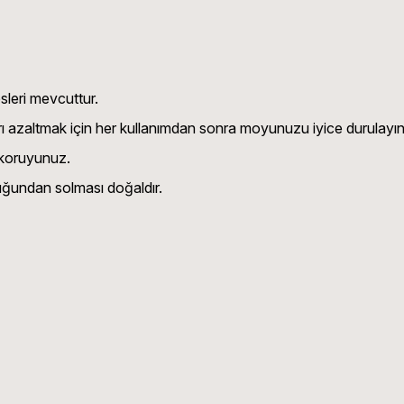
psleri mevcuttur.
ı azaltmak için her kullanımdan sonra moyunuzu iyice durulayın
 koruyunuz.
duğundan solması doğaldır.