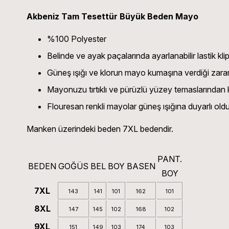
Akbeniz Tam Tesettür Büyük Beden Mayo
%100 Polyester
Belinde ve ayak paçalarında ayarlanabilir lastik kli
Güneş ışığı ve klorun mayo kumaşına verdiği zarar
Mayonuzu tırtıklı ve pürüzlü yüzey temaslarından
Flouresan renkli mayolar güneş ışığına duyarlı ol
Manken üzerindeki beden 7XL bedendir.
PANT.
BEDEN
GOĞÜS
BEL
BOY
BASEN
BOY
7XL
143
141
101
162
101
8XL
147
145
102
168
102
9XL
151
149
103
174
103