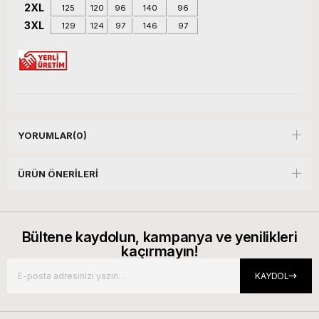
2XL
125
120
96
140
96
3XL
129
124
97
146
97
YORUMLAR
(0)
ÜRÜN ÖNERILERI
Bültene kaydolun, kampanya ve yenilikleri
kaçırmayın!
KAYDOL