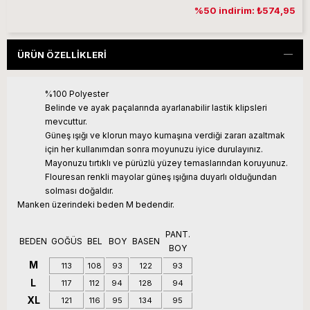
%50 indirim: ₺574,95
ÜRÜN ÖZELLIKLERI
%100 Polyester
Belinde ve ayak paçalarında ayarlanabilir lastik klipsleri
mevcuttur.
Güneş ışığı ve klorun mayo kumaşına verdiği zararı azaltmak
için her kullanımdan sonra moyunuzu iyice durulayınız.
Mayonuzu tırtıklı ve pürüzlü yüzey temaslarından koruyunuz.
Flouresan renkli mayolar güneş ışığına duyarlı olduğundan
solması doğaldır.
Manken üzerindeki beden M bedendir.
PANT.
BEDEN
GOĞÜS
BEL
BOY
BASEN
BOY
M
113
108
93
122
93
L
117
112
94
128
94
XL
121
116
95
134
95