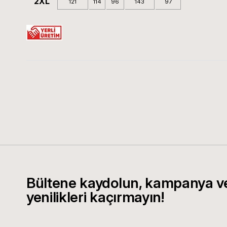
2XL
121
114
96
143
97
Bültene kaydolun, kampanya v
yenilikleri kaçırmayın!