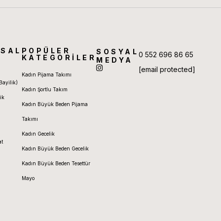
SAL
POPÜLER
SOSYAL
0 552 696 86 65
KATEGORİLER
MEDYA
[email protected]
Kadın Pijama Takımı
Bayilik)
Kadın Şortlu Takım
ik
Kadın Büyük Beden Pijama
Takımı
Kadın Gecelik
at
Kadın Büyük Beden Gecelik
Kadın Büyük Beden Tesettür
Mayo