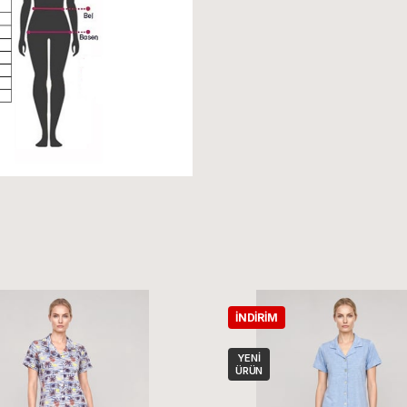
İNDIRIM
YENI
ÜRÜN