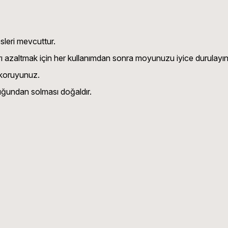
psleri mevcuttur.
ı azaltmak için her kullanımdan sonra moyunuzu iyice durulayın
 koruyunuz.
duğundan solması doğaldır.