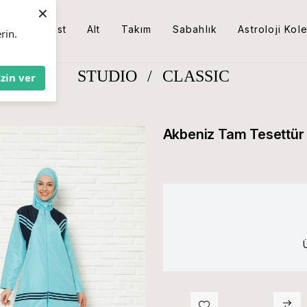
×
Üst
Alt
Takım
Sabahlık
Astroloji Kol
rin.
STUDIO
/
CLASSIC
İzin ver
Akbeniz Tam Tesettür