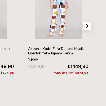
Gömlek
Akbeniz Kadın Ekru Desenli Klasik
Ak
Gömlek Yaka Pijama Takımı
G
Y2000
Y
.149,90
₺1.149,90
₺1.249,90
₺
: ₺574,95
%50 indirim: ₺574,95