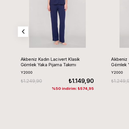
Akbeniz Kadın Lacivert Klasik
Akbeniz 
Gömlek Yaka Pijama Takımı
Gömlek Y
Y2000
Y2000
₺1.149,90
₺1.249,90
₺1.249,
%50 indirim: ₺574,95