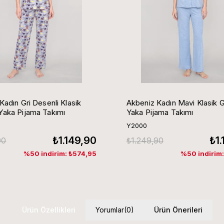
Kadın Gri Desenli Klasik
Akbeniz Kadın Mavi Klasik 
aka Pijama Takımı
Yaka Pijama Takımı
Y2000
₺1.149,90
₺1
90
₺1.249,90
%50 indirim: ₺574,95
%50 indirim
Ürün Özellikleri
Yorumlar
(0)
Ürün Önerileri