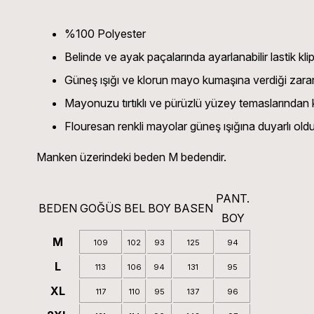
%100 Polyester
Belinde ve ayak paçalarında ayarlanabilir lastik kli
Güneş ışığı ve klorun mayo kumaşına verdiği zarar
Mayonuzu tırtıklı ve pürüzlü yüzey temaslarından
Flouresan renkli mayolar güneş ışığına duyarlı ol
Manken üzerindeki beden M bedendir.
PANT.
BEDEN
GOĞÜS
BEL
BOY
BASEN
BOY
M
109
102
93
125
94
L
113
106
94
131
95
XL
117
110
95
137
96