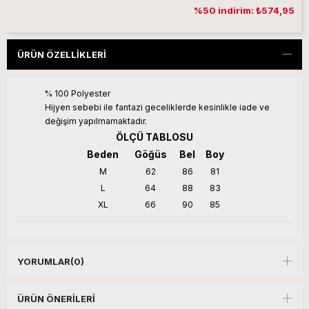
%50 indirim: ₺574,95
ÜRÜN ÖZELLIKLERI
% 100 Polyester
Hijyen sebebi ile fantazi geceliklerde kesinlikle iade ve
değişim yapılmamaktadır.
ÖLÇÜ TABLOSU
Beden
Göğüs
Bel
Boy
M
62
86
81
L
64
88
83
XL
66
90
85
YORUMLAR
(0)
ÜRÜN ÖNERILERI