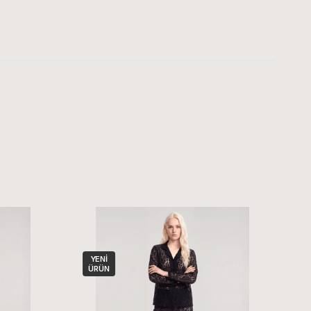
YENI
ÜRÜN