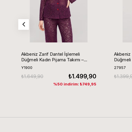
Akbeniz Zarif Dantel İşlemeli
Akbeniz 
Düğmeli Kadın Pijama Takımı –
Düğmeli 
Mürdüm
Y1900
27957
₺1.499,90
₺1.649,90
₺1.399,
%50 indirim: ₺749,95