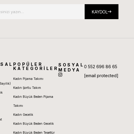
KAYDOL
SAL
POPÜLER
SOSYAL
0 552 696 86 65
KATEGORİLER
MEDYA
[email protected]
Kadın Pijama Takımı
Bayilik)
Kadın Şortlu Takım
ik
Kadın Büyük Beden Pijama
Takımı
Kadın Gecelik
at
Kadın Büyük Beden Gecelik
Kadın Büyük Beden Tesettür