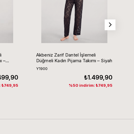
i
Akbeniz Zarif Dantel İşlemeli
A
ı –
Düğmeli Kadın Pijama Takımı – Siyah
D
Y1900
Y
499,90
₺1.499,90
₺
: ₺749,95
%50 indirim: ₺749,95