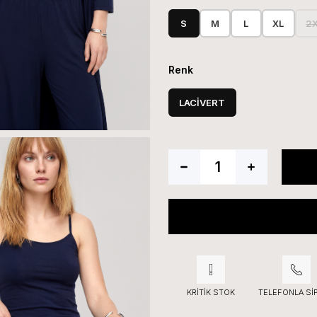
S
M
L
XL
2
Renk
LACİVERT
KRITIK STOK
TELEFONLA SI