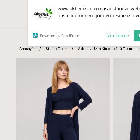
www.akbeniz.com masaüstünüze web
push bildirimleri göndermesine izin ve
İzin verme
Powered by SendPulse
Anasayfa
Studio Takım
Akbeniz Uzun Kimono 3'lü Takım Laci