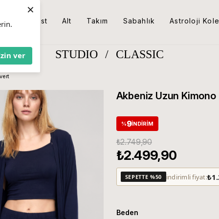
×
Üst
Alt
Takım
Sabahlık
Astroloji Kol
rin.
STUDIO
/
CLASSIC
İzin ver
vert
Akbeniz Uzun Kimono 3
9
%
İNDIRIM
₺2.749,90
₺2.499,90
₺1
indirimli fiyat:
SEPETTE %50
Beden