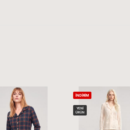
İNDIRIM
YENI
ÜRÜN