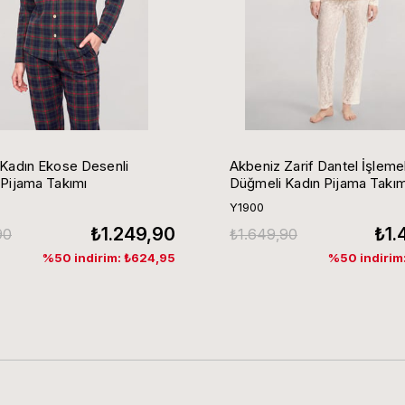
Kadın Ekose Desenli
Akbeniz Zarif Dantel İşlemel
Pijama Takımı
Düğmeli Kadın Pijama Takım
Pudra
Y1900
₺1.249,90
₺1.
90
₺1.649,90
%50 indirim: ₺624,95
%50 indirim