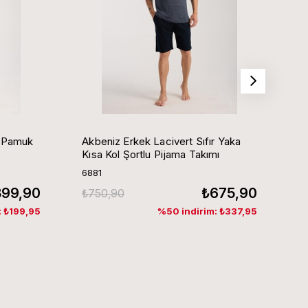
t Pamuk
Akbeniz Erkek Lacivert Sıfır Yaka
Ak
Kısa Kol Şortlu Pijama Takımı
Kı
6881
6
399,90
₺675,90
₺750,90
₺
: ₺199,95
%50 indirim: ₺337,95