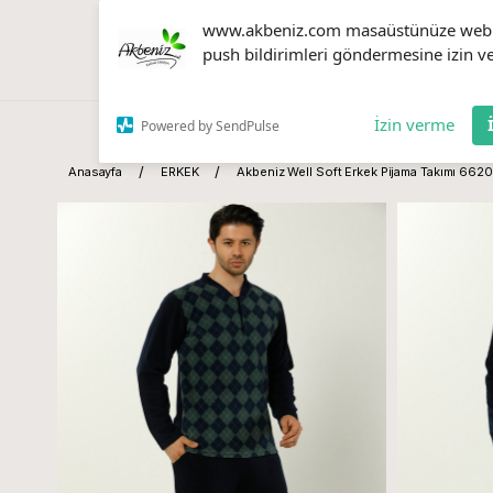
www.akbeniz.com masaüstünüze web
push bildirimleri göndermesine izin ve
İzin verme
Powered by SendPulse
Anasayfa
ERKEK
Akbeniz Well Soft Erkek Pijama Takımı 662