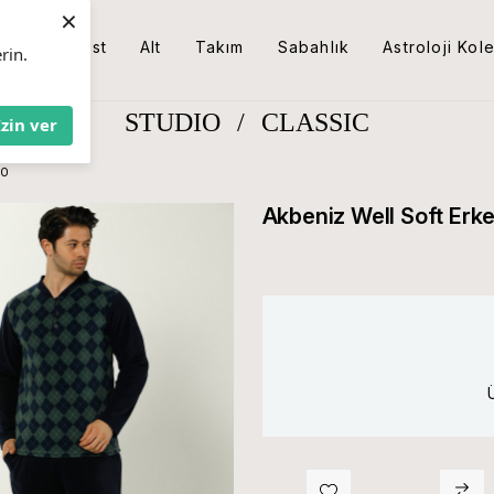
×
Üst
Alt
Takım
Sabahlık
Astroloji Kol
rin.
STUDIO
/
CLASSIC
İzin ver
00
Akbeniz Well Soft Erk