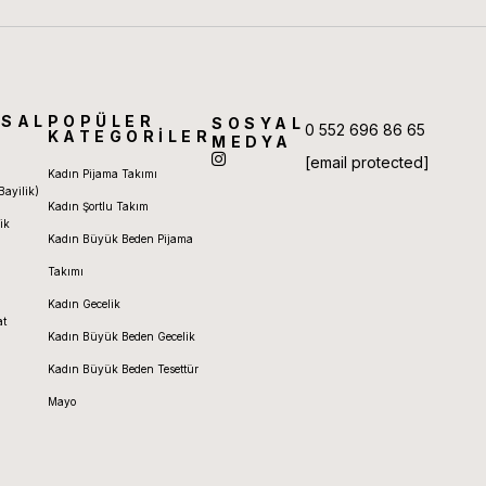
SAL
POPÜLER
SOSYAL
0 552 696 86 65
KATEGORİLER
MEDYA
[email protected]
Kadın Pijama Takımı
Bayilik)
Kadın Şortlu Takım
ik
Kadın Büyük Beden Pijama
Takımı
Kadın Gecelik
at
Kadın Büyük Beden Gecelik
Kadın Büyük Beden Tesettür
Mayo