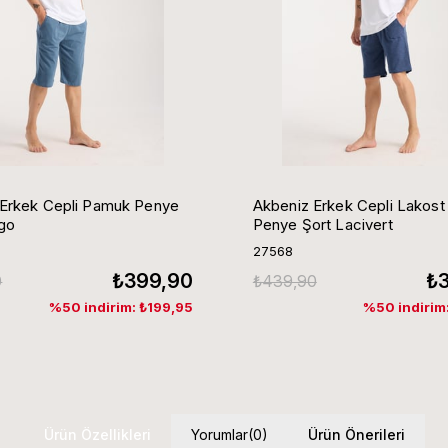
 Erkek Cepli Pamuk Penye
Akbeniz Erkek Cepli Lakos
igo
Penye Şort Lacivert
27568
₺399,90
₺
0
₺439,90
%50 indirim: ₺199,95
%50 indirim
Ürün Özellikleri
Yorumlar
(0)
Ürün Önerileri