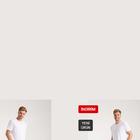
İNDIRIM
YENI
ÜRÜN