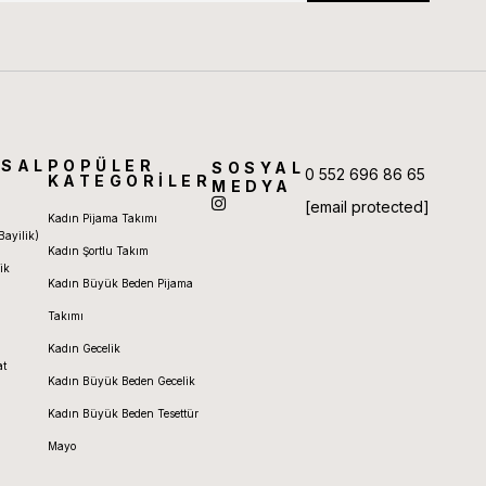
SAL
POPÜLER
SOSYAL
0 552 696 86 65
KATEGORİLER
MEDYA
[email protected]
Kadın Pijama Takımı
Bayilik)
Kadın Şortlu Takım
ik
Kadın Büyük Beden Pijama
Takımı
Kadın Gecelik
at
Kadın Büyük Beden Gecelik
Kadın Büyük Beden Tesettür
Mayo