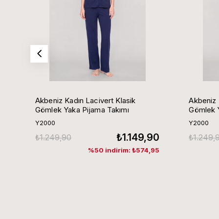
Akbeniz Kadın Lacivert Klasik
Akbeniz 
Gömlek Yaka Pijama Takımı
Gömlek Y
Y2000
Y2000
₺1.149,90
₺1.249,90
₺1.249,
%50 indirim: ₺574,95