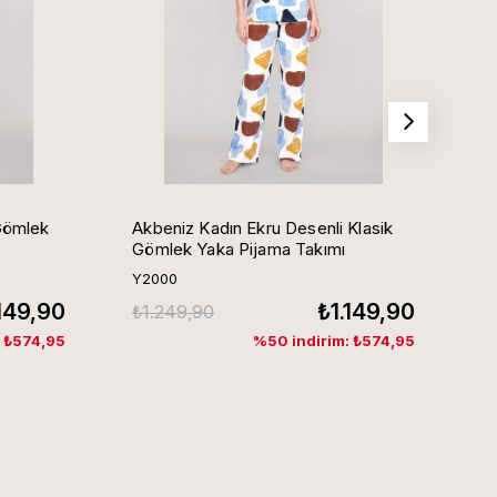
Gömlek
Akbeniz Kadın Ekru Desenli Klasik
Ak
Gömlek Yaka Pijama Takımı
G
Y2000
Y
.149,90
₺1.149,90
₺1.249,90
₺
: ₺574,95
%50 indirim: ₺574,95