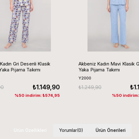
Kadın Gri Desenli Klasik
Akbeniz Kadın Mavi Klasik 
aka Pijama Takımı
Yaka Pijama Takımı
Y2000
₺1.149,90
₺1
90
₺1.249,90
%50 indirim: ₺574,95
%50 indirim
Ürün Özellikleri
Yorumlar
(0)
Ürün Önerileri