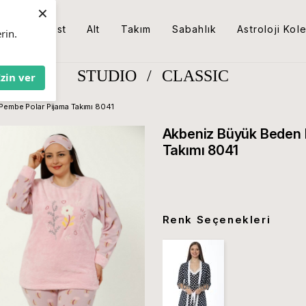
×
Üst
Alt
Takım
Sabahlık
Astroloji Kol
rin.
STUDIO
/
CLASSIC
İzin ver
Pembe Polar Pijama Takımı 8041
Akbeniz Büyük Beden 
Takımı 8041
Renk Seçenekleri
Tükendi