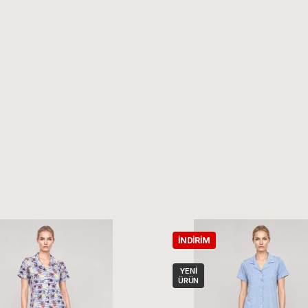
İNDIRIM
YENI
ÜRÜN