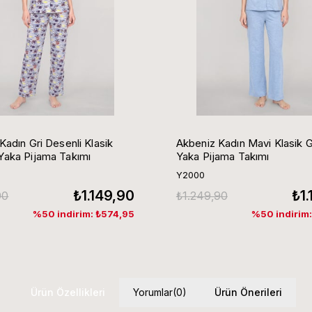
Kadın Gri Desenli Klasik
Akbeniz Kadın Mavi Klasik 
aka Pijama Takımı
Yaka Pijama Takımı
Y2000
₺1.149,90
₺1
90
₺1.249,90
%50 indirim: ₺574,95
%50 indirim
Ürün Özellikleri
Yorumlar
(0)
Ürün Önerileri