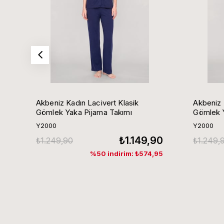
Akbeniz Kadın Lacivert Klasik
Akbeniz 
Gömlek Yaka Pijama Takımı
Gömlek Y
Y2000
Y2000
₺1.149,90
₺1.249,90
₺1.249,
%50 indirim: ₺574,95