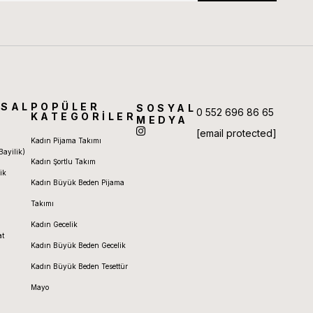
SAL
POPÜLER
SOSYAL
0 552 696 86 65
KATEGORİLER
MEDYA
[email protected]
Kadın Pijama Takımı
Bayilik)
Kadın Şortlu Takım
ik
Kadın Büyük Beden Pijama
Takımı
Kadın Gecelik
at
Kadın Büyük Beden Gecelik
Kadın Büyük Beden Tesettür
Mayo