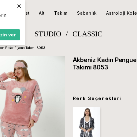
×
Üst
Alt
Takım
Sabahlık
Astroloji Kol
rin.
STUDIO
/
CLASSIC
İzin ver
n Polar Pijama Takımı 8053
Akbeniz Kadın Pengue
Takımı 8053
Renk Seçenekleri
Tükendi