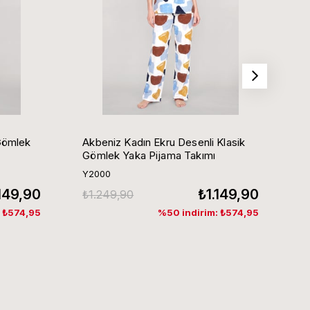
Gömlek
Akbeniz Kadın Ekru Desenli Klasik
Ak
Gömlek Yaka Pijama Takımı
G
Y2000
Y
.149,90
₺1.149,90
₺1.249,90
₺
: ₺574,95
%50 indirim: ₺574,95