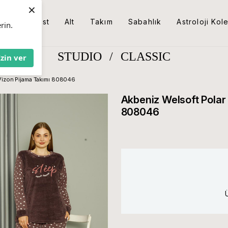
×
Üst
Alt
Takım
Sabahlık
Astroloji Kol
rin.
STUDIO
/
CLASSIC
İzin ver
Vizon Pijama Takımı 808046
Akbeniz Welsoft Polar
808046