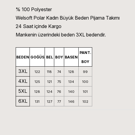
% 100 Polyester
Welsoft Polar Kadın Büyük Beden Pijama Takımı
24 Saat içinde Kargo
Mankenin üzerindeki beden 3XL bedendir.
PANT.
BEDEN
GOĞÜS
BEL
BOY
BASEN
BOY
3XL
122
118
74
128
99
4XL
125
121
75
134
100
5XL
128
124
76
140
101
6XL
131
127
77
146
102