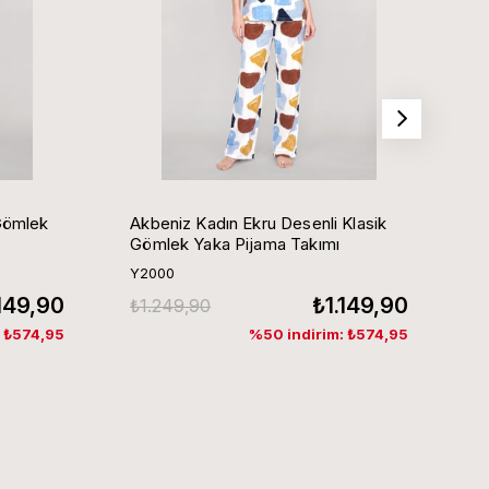
Gömlek
Akbeniz Kadın Ekru Desenli Klasik
Ak
Gömlek Yaka Pijama Takımı
G
Y2000
Y
.149,90
₺1.149,90
₺1.249,90
₺
: ₺574,95
%50 indirim: ₺574,95