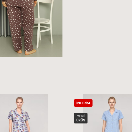
İNDIRIM
YENI
ÜRÜN