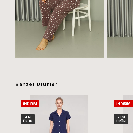
Benzer Ürünler
İNDIRIM
İNDIRIM
YENI
YENI
ÜRÜN
ÜRÜN