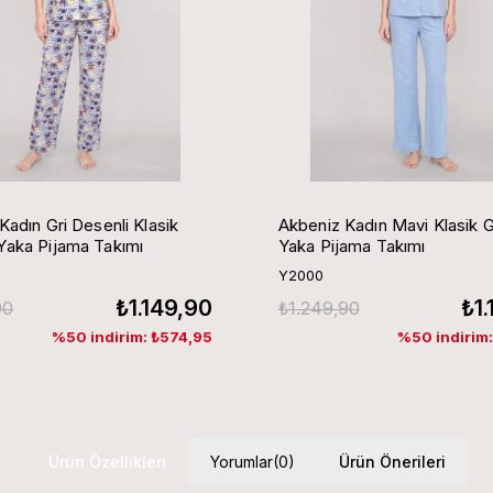
Kadın Gri Desenli Klasik
Akbeniz Kadın Mavi Klasik 
aka Pijama Takımı
Yaka Pijama Takımı
Y2000
₺1.149,90
₺1
90
₺1.249,90
%50 indirim: ₺574,95
%50 indirim
Ürün Özellikleri
Yorumlar
(0)
Ürün Önerileri