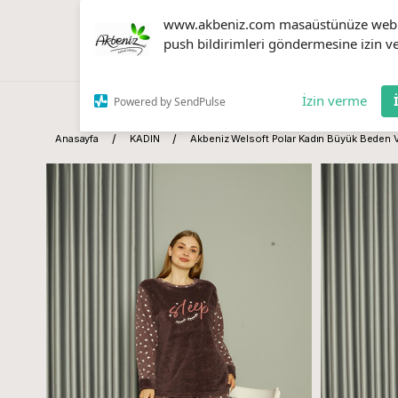
www.akbeniz.com masaüstünüze web
push bildirimleri göndermesine izin ve
İzin verme
Powered by SendPulse
Anasayfa
KADIN
Akbeniz Welsoft Polar Kadın Büyük Beden 