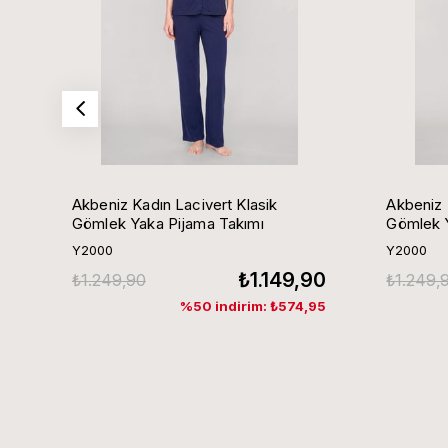
Akbeniz Kadın Lacivert Klasik
Akbeniz 
Gömlek Yaka Pijama Takımı
Gömlek Y
Y2000
Y2000
₺1.149,90
₺1.249,90
₺1.249,
%50 indirim: ₺574,95