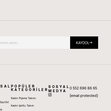
KAYDOL
SAL
POPÜLER
SOSYAL
0 552 696 86 65
KATEGORİLER
MEDYA
[email protected]
Kadın Pijama Takımı
Bayilik)
Kadın Şortlu Takım
ik