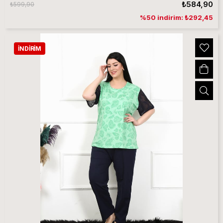
₺584,90
₺599,90
%50 indirim: ₺292,45
İNDIRIM