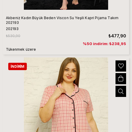
Akbeniz Kadın Büyük Beden Viscon Su Yeşili Kapri Pijama Takım
202193
202193
₺477,90
₺530,90
%50 indirim: ₺238,95
Tükenmek üzere
İNDIRIM