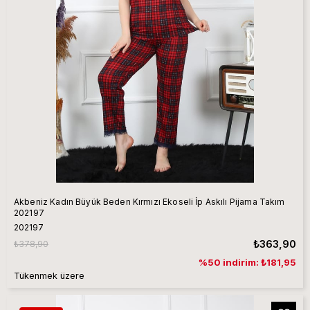
Akbeniz Kadın Büyük Beden Kırmızı Ekoseli İp Askılı Pijama Takım
202197
202197
₺363,90
₺378,90
%50 indirim: ₺181,95
Tükenmek üzere