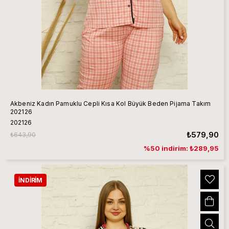
Akbeniz Kadın Pamuklu Cepli Kısa Kol Büyük Beden Pijama Takım
202126
202126
₺579,90
₺643,90
%50 indirim: ₺289,95
İNDIRIM