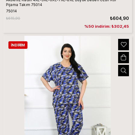
Pijama Takım 75014
75014
₺604,90
₺619,90
%50 indirim: ₺302,45
İNDIRIM