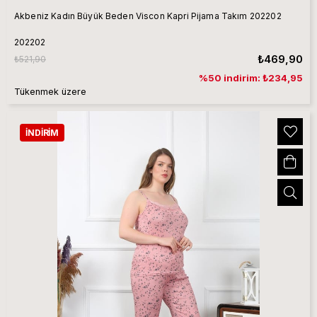
Akbeniz Kadın Büyük Beden Viscon Kapri Pijama Takım 202202
202202
₺469,90
₺521,90
%50 indirim: ₺234,95
Tükenmek üzere
İNDIRIM