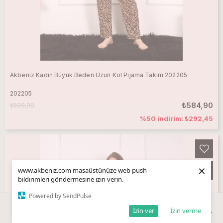
Akbeniz Kadın Büyük Beden Uzun Kol Pijama Takım 202205
202205
₺584,90
₺599,90
%50 indirim: ₺292,45
×
www.akbeniz.com masaüstünüze web push
bildirimleri göndermesine izin verin.
Powered by SendPulse
İzin ver
İzin verme
Anasayfa
Sepetim
Favorilerim
Kategoriler