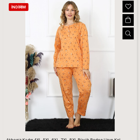
İNDIRIM
Akbeniz Kadın 4XL-5XL-6XL-7XL-8XL Büyük Beden Uzun Kol