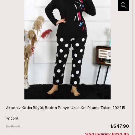
Akbeniz Kadın Büyük Beden Penye Uzun Kol Pijama Takım 202215
202215
₺647,90
₺719,90
%50 indirim: ₺323,95