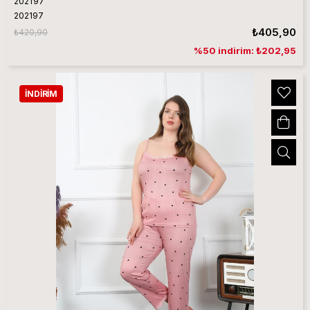
202197
202197
₺405,90
₺420,90
%50 indirim: ₺202,95
İNDIRIM