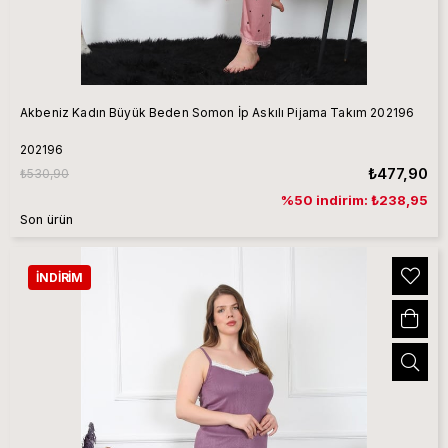
Akbeniz Kadın Büyük Beden Somon İp Askılı Pijama Takım 202196
202196
₺477,90
₺530,90
%50 indirim: ₺238,95
Son ürün
İNDIRIM