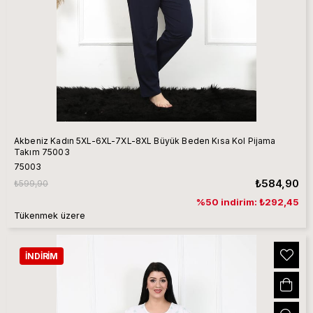
Akbeniz Kadın 5XL-6XL-7XL-8XL Büyük Beden Kısa Kol Pijama
Takım 75003
75003
₺584,90
₺599,90
%50 indirim: ₺292,45
Tükenmek üzere
İNDIRIM