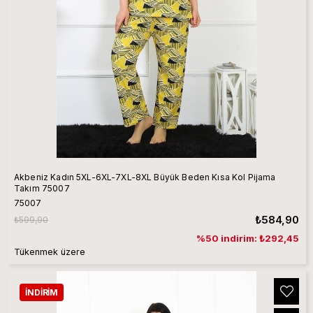
Akbeniz Kadın 5XL-6XL-7XL-8XL Büyük Beden Kısa Kol Pijama
Takım 75007
75007
₺584,90
₺599,90
%50 indirim: ₺292,45
Tükenmek üzere
İNDIRIM