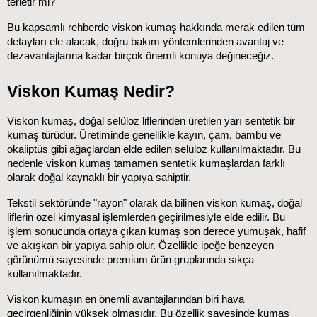
terletir mi?
Bu kapsamlı rehberde viskon kumaş hakkında merak edilen tüm 
detayları ele alacak, doğru bakım yöntemlerinden avantaj ve 
dezavantajlarına kadar birçok önemli konuya değineceğiz.
Viskon Kumaş Nedir?
Viskon kumaş, doğal selüloz liflerinden üretilen yarı sentetik bir 
kumaş türüdür. Üretiminde genellikle kayın, çam, bambu ve 
okaliptüs gibi ağaçlardan elde edilen selüloz kullanılmaktadır. Bu 
nedenle viskon kumaş tamamen sentetik kumaşlardan farklı 
olarak doğal kaynaklı bir yapıya sahiptir.
Tekstil sektöründe "rayon" olarak da bilinen viskon kumaş, doğal 
liflerin özel kimyasal işlemlerden geçirilmesiyle elde edilir. Bu 
işlem sonucunda ortaya çıkan kumaş son derece yumuşak, hafif 
ve akışkan bir yapıya sahip olur. Özellikle ipeğe benzeyen 
görünümü sayesinde premium ürün gruplarında sıkça 
kullanılmaktadır.
Viskon kumaşın en önemli avantajlarından biri hava 
geçirgenliğinin yüksek olmasıdır. Bu özellik sayesinde kumaş 