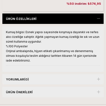
%50 indirim: ₺574,95
ÜRÜN ÖZELLIKLERI
Kumaş bilgisi:
Esnek yapısı sayesinde kırışmaya dayanıklı ve nefes
alıcı özelliğe sahiptir. Ağırlık yapmayan kumaş özelliği ile sık ve uzun
süreli kullanıma uygundur.
%100 Polyester
Orijinal ambalajında, hijyen etiketi çıkarılmamış ve denenmemiş
olması koşuluyla teslim aldığınız tarihten itibaren 14 gün içerisinde
iade edebilirsiniz.
YORUMLAR
(0)
ÜRÜN ÖNERILERI