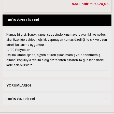
%50 indirim: ₺574,95
ÜRÜN ÖZELLIKLERI
Kumaş bilgisi:
Esnek yapısı sayesinde kırışmaya dayanıklı ve nefes
alıcı özelliğe sahiptir. Ağırlık yapmayan kumaş özelliği ile sık ve uzun
süreli kullanıma uygundur.
%100 Polyester
Orijinal ambalajında, hijyen etiketi çıkarılmamış ve denenmemiş
olması koşuluyla teslim aldığınız tarihten itibaren 14 gün içerisinde
iade edebilirsiniz.
YORUMLAR
(0)
ÜRÜN ÖNERILERI