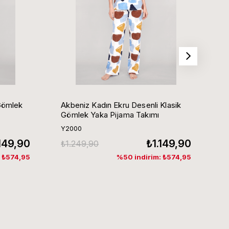
Gömlek
Akbeniz Kadın Ekru Desenli Klasik
Ak
Gömlek Yaka Pijama Takımı
G
Y2000
Y
.149,90
₺1.149,90
₺1.249,90
₺
: ₺574,95
%50 indirim: ₺574,95