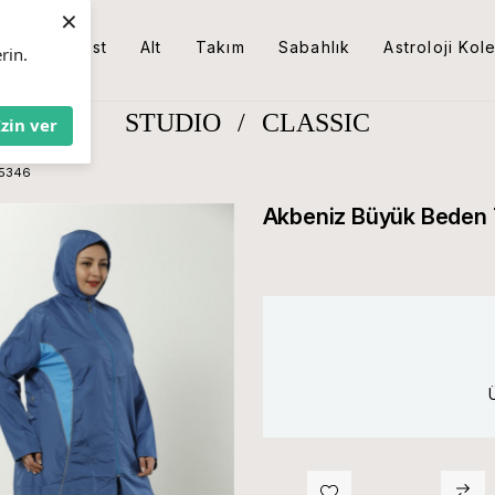
×
Üst
Alt
Takım
Sabahlık
Astroloji Kol
rin.
STUDIO
/
CLASSIC
İzin ver
25346
Akbeniz Büyük Beden