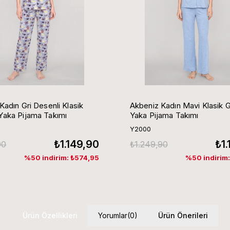
Kadın Gri Desenli Klasik
Akbeniz Kadın Mavi Klasik 
aka Pijama Takımı
Yaka Pijama Takımı
Y2000
₺1.149,90
₺1
90
₺1.249,90
%50 indirim: ₺574,95
%50 indirim
Ürün Özellikleri
Yorumlar
(0)
Ürün Önerileri