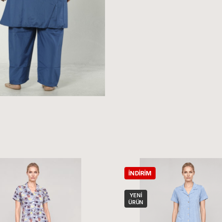
İNDIRIM
YENI
ÜRÜN