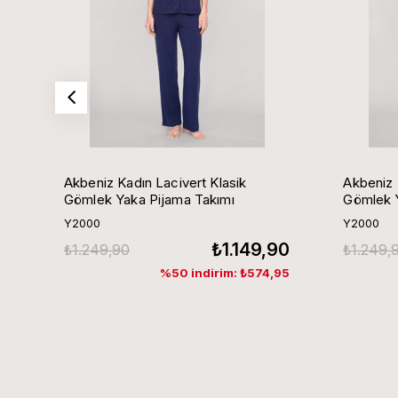
Akbeniz Kadın Lacivert Klasik
Akbeniz 
Gömlek Yaka Pijama Takımı
Gömlek Y
Y2000
Y2000
₺1.149,90
₺1.249,90
₺1.249,
%50 indirim: ₺574,95