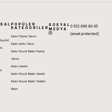
SAL
POPÜLER
SOSYAL
0 552 696 86 65
KATEGORİLER
MEDYA
[email protected]
Kadın Pijama Takımı
Bayilik)
Kadın Şortlu Takım
ik
Kadın Büyük Beden Pijama
Takımı
Kadın Gecelik
at
Kadın Büyük Beden Gecelik
Kadın Büyük Beden Tesettür
Mayo