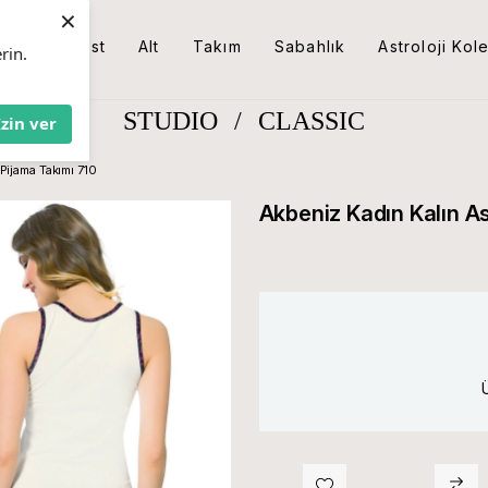
×
Üst
Alt
Takım
Sabahlık
Astroloji Kol
rin.
STUDIO
/
CLASSIC
İzin ver
Pijama Takımı 710
Akbeniz Kadın Kalın As