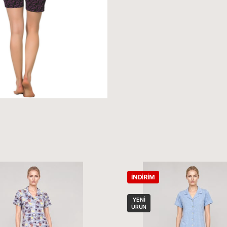
İNDIRIM
YENI
ÜRÜN