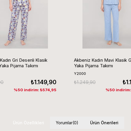
Kadın Gri Desenli Klasik
Akbeniz Kadın Mavi Klasik 
aka Pijama Takımı
Yaka Pijama Takımı
Y2000
₺1.149,90
₺1
90
₺1.249,90
%50 indirim: ₺574,95
%50 indirim
Ürün Özellikleri
Yorumlar
(0)
Ürün Önerileri