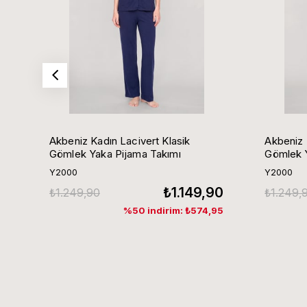
Akbeniz Kadın Lacivert Klasik
Akbeniz 
Gömlek Yaka Pijama Takımı
Gömlek Y
Y2000
Y2000
₺1.149,90
₺1.249,90
₺1.249,
%50 indirim: ₺574,95