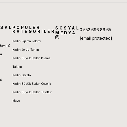
SAL
POPÜLER
SOSYAL
0 552 696 86 65
KATEGORİLER
MEDYA
[email protected]
Kadın Pijama Takımı
Bayilik)
Kadın Şortlu Takım
ik
Kadın Büyük Beden Pijama
Takımı
Kadın Gecelik
at
Kadın Büyük Beden Gecelik
Kadın Büyük Beden Tesettür
Mayo