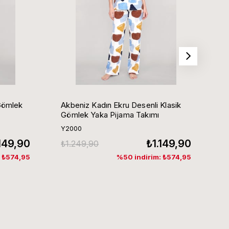
Gömlek
Akbeniz Kadın Ekru Desenli Klasik
Ak
Gömlek Yaka Pijama Takımı
G
Y2000
Y
.149,90
₺1.149,90
₺1.249,90
₺
: ₺574,95
%50 indirim: ₺574,95