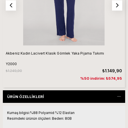
Akbeniz Kadın Lacivert Klasik Gömlek Yaka Pijama Takımı
Y2000
₺1.149,90
₺1.249,90
%50 indirim: ₺574,95
ÜRÜN ÖZELLIKLERI
Kumaş bilgisi:
%88 Polyamid %12 Elastan
Resimdeki ürünün ölçüleri:
Beden: 80B