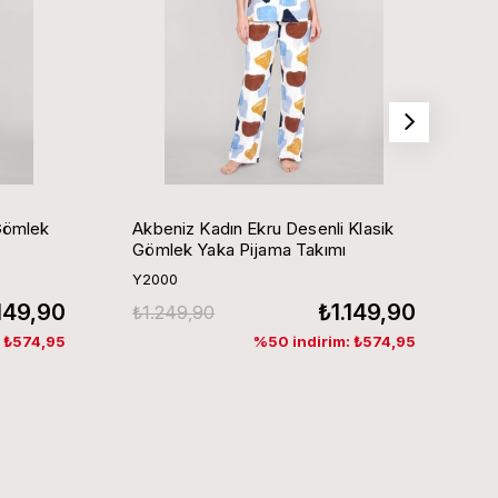
Gömlek
Akbeniz Kadın Ekru Desenli Klasik
Ak
Gömlek Yaka Pijama Takımı
G
Y2000
Y
.149,90
₺1.149,90
₺1.249,90
₺
: ₺574,95
%50 indirim: ₺574,95