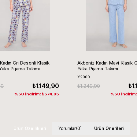
Kadın Gri Desenli Klasik
Akbeniz Kadın Mavi Klasik 
aka Pijama Takımı
Yaka Pijama Takımı
Y2000
₺1.149,90
₺1
90
₺1.249,90
%50 indirim: ₺574,95
%50 indirim
Ürün Özellikleri
Yorumlar
(0)
Ürün Önerileri