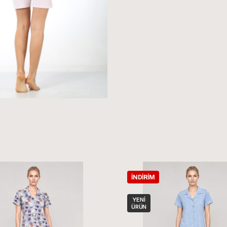
İNDIRIM
YENI
ÜRÜN