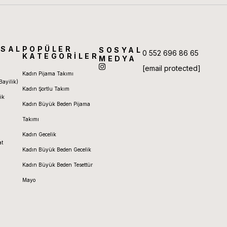
SAL
POPÜLER
SOSYAL
0 552 696 86 65
KATEGORİLER
MEDYA
[email protected]
Kadın Pijama Takımı
Bayilik)
Kadın Şortlu Takım
ik
Kadın Büyük Beden Pijama
Takımı
Kadın Gecelik
at
Kadın Büyük Beden Gecelik
Kadın Büyük Beden Tesettür
Mayo