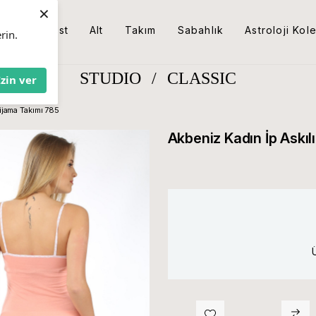
×
Üst
Alt
Takım
Sabahlık
Astroloji Kol
rin.
STUDIO
/
CLASSIC
İzin ver
ijama Takımı 785
Akbeniz Kadın İp Askı