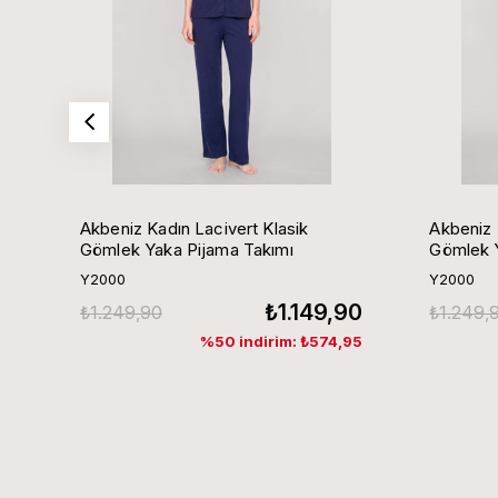
Akbeniz Kadın Lacivert Klasik
Akbeniz 
Gömlek Yaka Pijama Takımı
Gömlek Y
Y2000
Y2000
₺1.149,90
₺1.249,90
₺1.249,
%50 indirim: ₺574,95