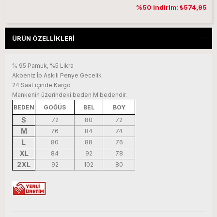
%50 indirim: ₺574,95
ÜRÜN ÖZELLIKLERI
% 95 Pamuk, %5 Likra
Akbeniz İp Askılı Penye Gecelik
24 Saat içinde Kargo
Mankenin üzerindeki beden M bedendir.
BEDEN
GOĞÜS
BEL
BOY
S
72
80
72
M
76
84
74
L
80
88
76
XL
84
92
78
2XL
92
102
80