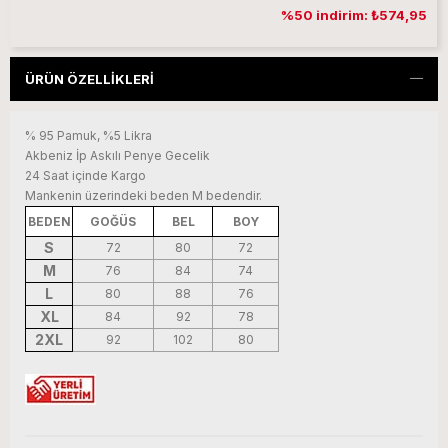
%50 indirim: ₺574,95
ÜRÜN ÖZELLIKLERI
% 95 Pamuk, %5 Likra
Akbeniz İp Askılı Penye Gecelik
24 Saat içinde Kargo
Mankenin üzerindeki beden M bedendir.
BEDEN
GOĞÜS
BEL
BOY
S
72
80
72
M
76
84
74
L
80
88
76
XL
84
92
78
2XL
92
102
80