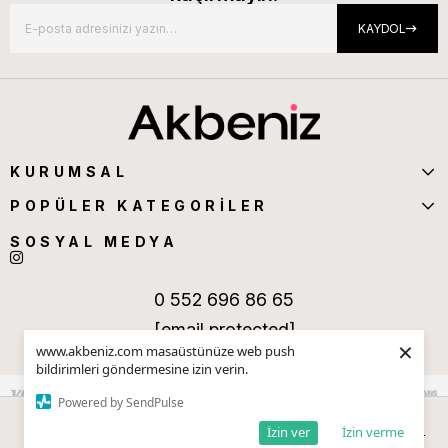
KAYDOL
KURUMSAL
POPÜLER KATEGORİLER
SOSYAL MEDYA
0 552 696 86 65
[email protected]
×
www.akbeniz.com masaüstünüze web push
bildirimleri göndermesine izin verin.
Powered by SendPulse
İzin ver
İzin verme
Anasayfa
Sepetim
Favorilerim
Kategoriler