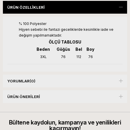
ÜRÜN ÖZELLIKLERI
% 100 Polyester
Hijyen sebebi ile fantazi geceliklerde kesinlikle iade ve
değişim yapılmamaktadır.
ÖLÇÜ TABLOSU
Beden
Göğüs
Bel
Boy
3XL
76
112
76
YORUMLAR
(0)
ÜRÜN ÖNERILERI
Bültene kaydolun, kampanya ve yenilikleri
kaçırmayın!