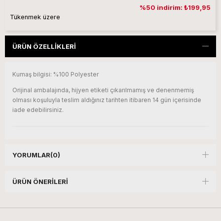
%50 indirim: ₺199,95
Tükenmek üzere
ÜRÜN ÖZELLIKLERI
Kumaş bilgisi: %100 Polyester
Orijinal ambalajında, hijyen etiketi çıkarılmamış ve denenmemiş
olması koşuluyla teslim aldığınız tarihten itibaren 14 gün içerisinde
iade edebilirsiniz.
YORUMLAR
(0)
ÜRÜN ÖNERILERI