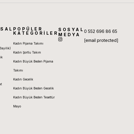
SAL
POPÜLER
SOSYAL
0 552 696 86 65
KATEGORİLER
MEDYA
[email protected]
Kadın Pijama Takımı
Bayilik)
Kadın Şortlu Takım
ik
Kadın Büyük Beden Pijama
Takımı
Kadın Gecelik
at
Kadın Büyük Beden Gecelik
Kadın Büyük Beden Tesettür
Mayo