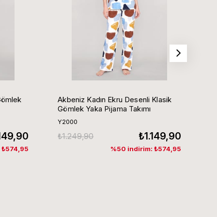
Gömlek
Akbeniz Kadın Ekru Desenli Klasik
Ak
Gömlek Yaka Pijama Takımı
G
Y2000
Y
.149,90
₺1.149,90
₺1.249,90
₺
: ₺574,95
%50 indirim: ₺574,95