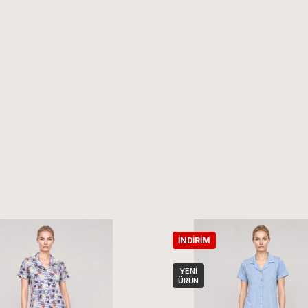
İNDIRIM
YENI
ÜRÜN