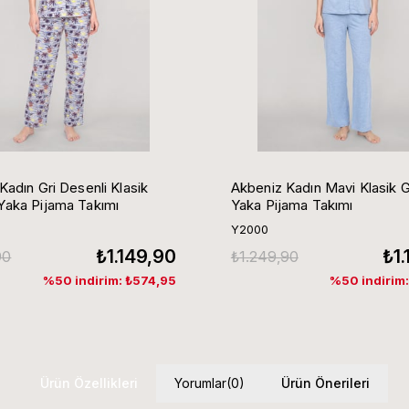
Kadın Gri Desenli Klasik
Akbeniz Kadın Mavi Klasik 
aka Pijama Takımı
Yaka Pijama Takımı
Y2000
₺1.149,90
₺1
90
₺1.249,90
%50 indirim: ₺574,95
%50 indirim
Ürün Özellikleri
Yorumlar
(0)
Ürün Önerileri