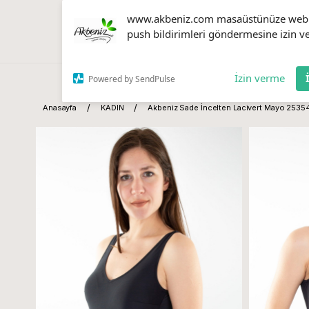
www.akbeniz.com masaüstünüze web
push bildirimleri göndermesine izin ve
İzin verme
Powered by SendPulse
Anasayfa
KADIN
Akbeniz Sade İncelten Lacivert Mayo 2535