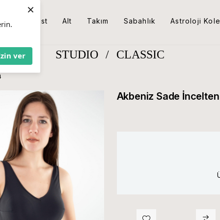
×
Üst
Alt
Takım
Sabahlık
Astroloji Kol
rin.
STUDIO
/
CLASSIC
İzin ver
4
Akbeniz Sade İncelte