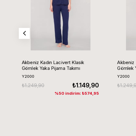
Akbeniz Kadın Lacivert Klasik
Akbeniz 
Gömlek Yaka Pijama Takımı
Gömlek Y
Y2000
Y2000
₺1.149,90
₺1.249,90
₺1.249,
%50 indirim: ₺574,95