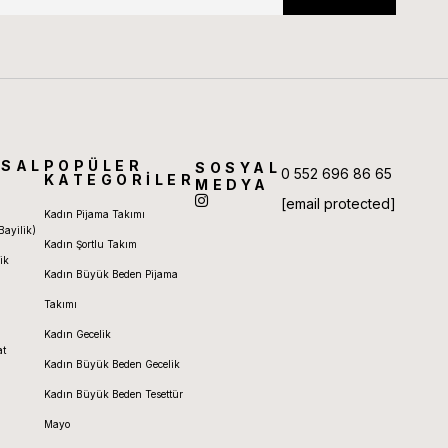
SAL
POPÜLER
SOSYAL
0 552 696 86 65
KATEGORİLER
MEDYA
[email protected]
Kadın Pijama Takımı
Bayilik)
Kadın Şortlu Takım
ik
Kadın Büyük Beden Pijama
Takımı
Kadın Gecelik
at
Kadın Büyük Beden Gecelik
Kadın Büyük Beden Tesettür
Mayo