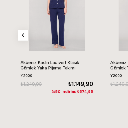
Akbeniz Kadın Lacivert Klasik
Akbeniz 
Gömlek Yaka Pijama Takımı
Gömlek Y
Y2000
Y2000
₺1.149,90
₺1.249,90
₺1.249,
%50 indirim: ₺574,95