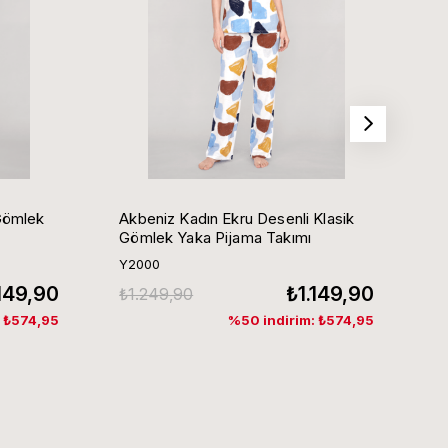
Gömlek
Akbeniz Kadın Ekru Desenli Klasik
Ak
Gömlek Yaka Pijama Takımı
G
Y2000
Y
.149,90
₺1.149,90
₺1.249,90
₺
: ₺574,95
%50 indirim: ₺574,95