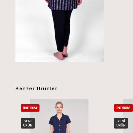
Benzer Ürünler
İNDIRIM
İNDIRIM
YENI
YENI
ÜRÜN
ÜRÜN