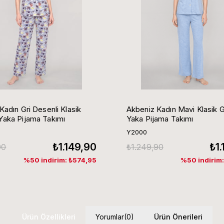
Kadın Gri Desenli Klasik
Akbeniz Kadın Mavi Klasik 
aka Pijama Takımı
Yaka Pijama Takımı
Y2000
₺1.149,90
₺1
90
₺1.249,90
%50 indirim: ₺574,95
%50 indirim
Ürün Özellikleri
Yorumlar
(0)
Ürün Önerileri