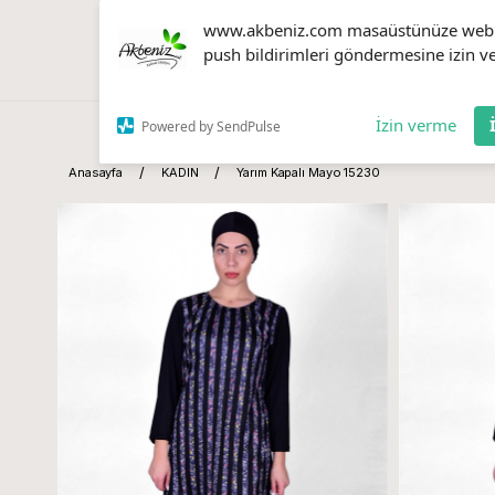
www.akbeniz.com masaüstünüze web
push bildirimleri göndermesine izin ve
İzin verme
Powered by SendPulse
Anasayfa
KADIN
Yarım Kapalı Mayo 15230