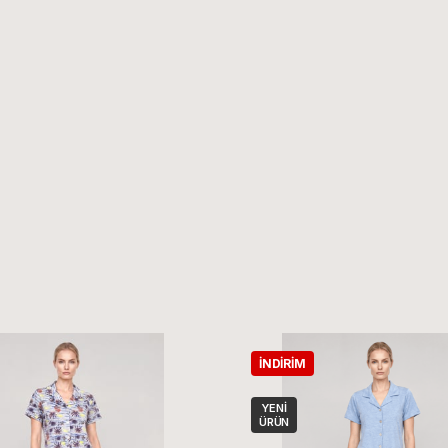
İNDIRIM
YENI
ÜRÜN