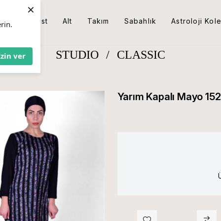
×
Üst
Alt
Takım
Sabahlık
Astroloji Kol
rin.
STUDIO
/
CLASSIC
İzin ver
Yarım Kapalı Mayo 15