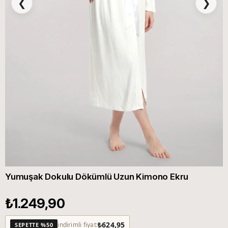
❮
❯
Yumuşak Dokulu Dökümlü Uzun Kimono Ekru
₺1.249,90
₺624,95
indirimli fiyat:
SEPETTE %50