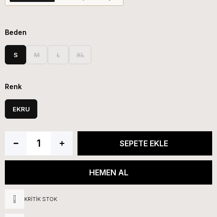
Beden
S
M
L
XL
Renk
EKRU
KRITIK STOK