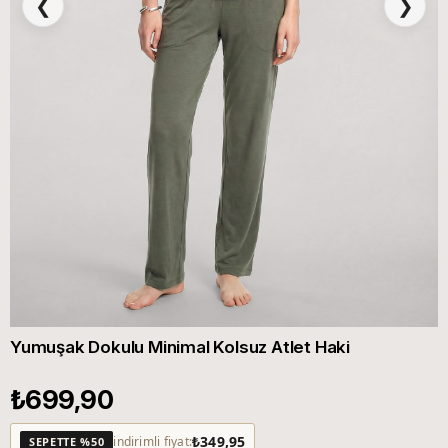
❮
❯
Yumuşak Dokulu Minimal Kolsuz Atlet Haki
₺699,90
₺349,95
indirimli fiyat:
SEPETTE %50