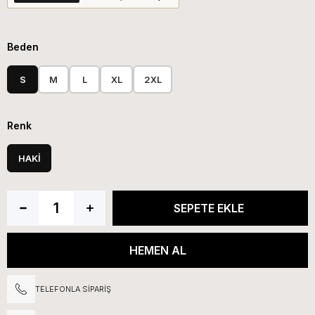
Beden
S
M
L
XL
2XL
Renk
HAKİ
TELEFONLA SIPARIŞ