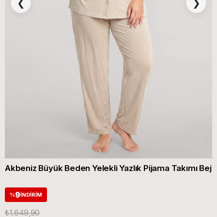
❮
❯
Akbeniz Büyük Beden Yelekli Yazlık Pijama Takımı Bej
9
%
İNDIRIM
₺1.649,90