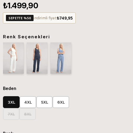
₺1.499,90
₺749,95
indirimli fiyat:
SEPETTE %50
Renk Seçenekleri
Beden
3XL
4XL
5XL
6XL
7XL
8XL