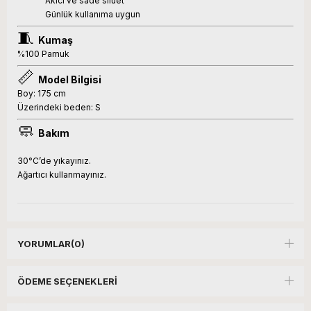
Akıcı ve sade siluet
Günlük kullanıma uygun
🧵
Kumaş
%100 Pamuk
📏
Model Bilgisi
Boy: 175 cm
Üzerindeki beden: S
🧼
Bakım
30°C’de yıkayınız.
Ağartıcı kullanmayınız.
YORUMLAR
(0)
ÖDEME SEÇENEKLERI