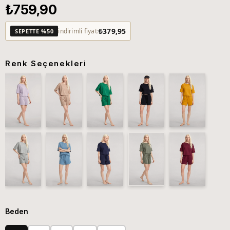
₺759,90
₺379,95
indirimli fiyat:
SEPETTE %50
Renk Seçenekleri
Beden