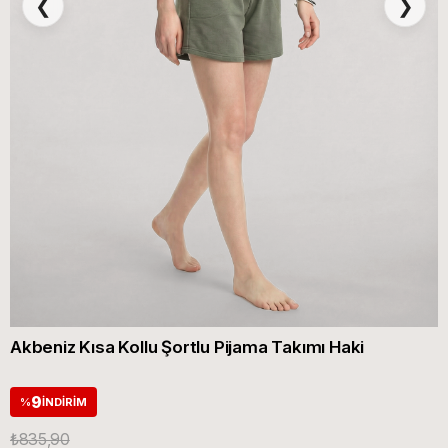
❮
❯
Akbeniz Kısa Kollu Şortlu Pijama Takımı Haki
9
%
İNDIRIM
₺835,90