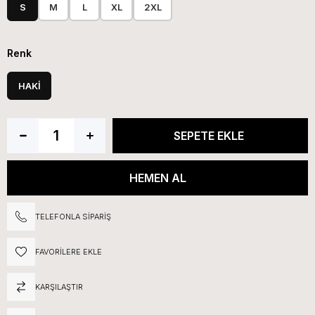
S
M
L
XL
2XL
Renk
HAKİ
TELEFONLA SIPARIŞ
FAVORILERE EKLE
KARŞILAŞTIR