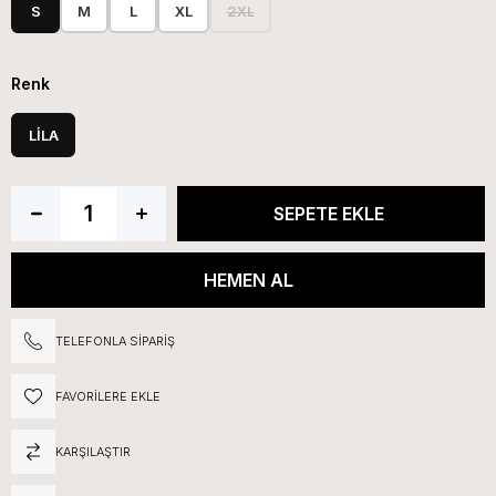
S
M
L
XL
2XL
Renk
LİLA
TELEFONLA SIPARIŞ
FAVORILERE EKLE
KARŞILAŞTIR