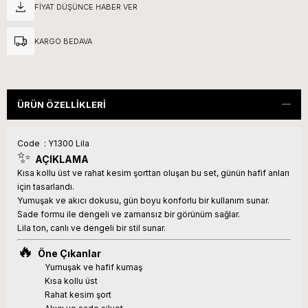
FIYAT DÜŞÜNCE HABER VER
KARGO BEDAVA
ÜRÜN ÖZELLIKLERI
Code : Y1300 Lila
✨
AÇIKLAMA
Kısa kollu üst ve rahat kesim şorttan oluşan bu set, günün hafif anları
için tasarlandı.
Yumuşak ve akıcı dokusu, gün boyu konforlu bir kullanım sunar.
Sade formu ile dengeli ve zamansız bir görünüm sağlar.
Lila ton, canlı ve dengeli bir stil sunar.
🔥
Öne Çıkanlar
Yumuşak ve hafif kumaş
Kısa kollu üst
Rahat kesim şort