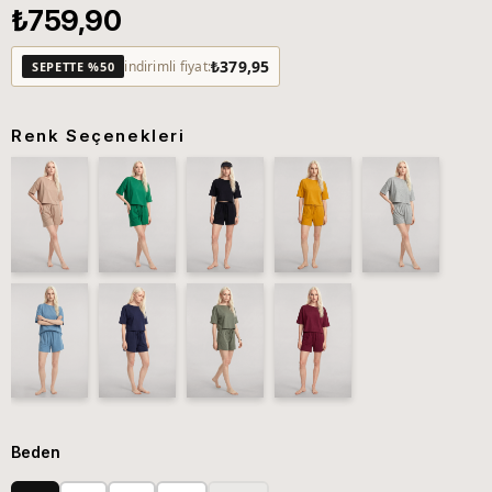
₺759,90
₺379,95
indirimli fiyat:
SEPETTE %50
Renk Seçenekleri
Beden