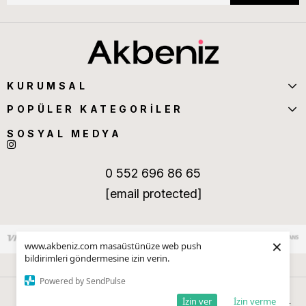
KURUMSAL
POPÜLER KATEGORİLER
SOSYAL MEDYA
0 552 696 86 65
[email protected]
×
www.akbeniz.com masaüstünüze web push
bildirimleri göndermesine izin verin.
Powered by SendPulse
İzin ver
İzin verme
Anasayfa
Sepetim
Favorilerim
Kategoriler