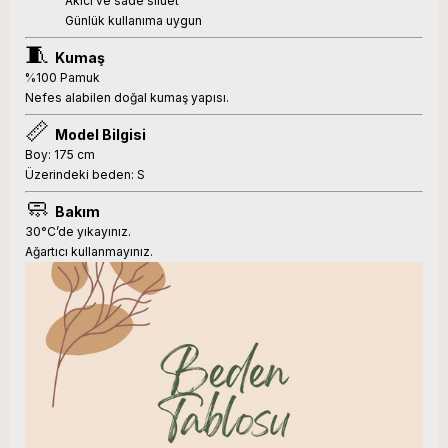
Akıcı ve sade siluet
Günlük kullanıma uygun
🧵
Kumaş
%100 Pamuk
Nefes alabilen doğal kumaş yapısı.
📏
Model Bilgisi
Boy: 175 cm
Üzerindeki beden: S
🧼
Bakım
30°C’de yıkayınız.
Ağartıcı kullanmayınız.