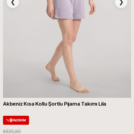
❮
❯
Akbeniz Kısa Kollu Şortlu Pijama Takımı Lila
9
%
İNDIRIM
₺835,90