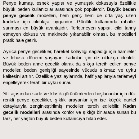
Penye kumaş, esnek yapısı ve yumuşak dokusuyla özellikle 
büyük beden kullanıcılar arasında çok popülerdir. 
Büyük beden 
penye gecelik
 modelleri, hem genç hem de orta yaş üzeri 
kadınlar için oldukça uygundur. Günlük kullanımda rahatlık 
sunması en büyük avantajıdır. Terletmeyen yapısı, cildi tahriş 
etmeyen dokusu ve makinede yıkanabilir olması, bu modelleri 
pratik hale getirir.
Ayrıca penye gecelikler, hareket kolaylığı sağladığı için hamileler 
ve lohusa dönemi yaşayan kadınlar için de oldukça idealdir. 
Büyük beden anne gecelik olarak da sıkça tercih edilen penye 
modeller, beden genişliği sayesinde vücudu sıkmaz ve uyku 
kalitesini artırır. Özellikle yaz aylarında, hafif yapılarıyla terlemeyi 
engelleyerek ferah bir uyku sunar.
Stil açısından sade ve klasik görünümlerden hoşlananlar için düz 
renkli penye gecelikler, şıklık arayanlar için ise küçük dantel 
detaylarıyla zenginleştirilmiş modeller tercih edilebilir. 
Kadın 
gecelik modelleri
 arasında konfor ve şıklığı bir arada sunan bu 
tarz, her yaştan büyük beden kullanıcıya hitap eder.