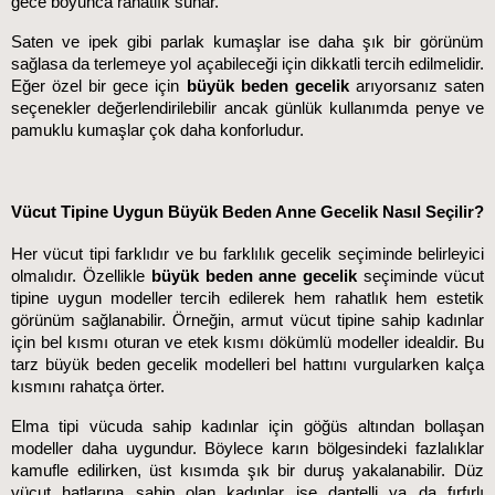
gece boyunca rahatlık sunar.
Saten ve ipek gibi parlak kumaşlar ise daha şık bir görünüm 
sağlasa da terlemeye yol açabileceği için dikkatli tercih edilmelidir. 
Eğer özel bir gece için 
büyük beden gecelik
 arıyorsanız saten 
seçenekler değerlendirilebilir ancak günlük kullanımda penye ve 
pamuklu kumaşlar çok daha konforludur.
Vücut Tipine Uygun Büyük Beden Anne Gecelik Nasıl Seçilir?
Her vücut tipi farklıdır ve bu farklılık gecelik seçiminde belirleyici 
olmalıdır. Özellikle 
büyük beden anne gecelik
 seçiminde vücut 
tipine uygun modeller tercih edilerek hem rahatlık hem estetik 
görünüm sağlanabilir. Örneğin, armut vücut tipine sahip kadınlar 
için bel kısmı oturan ve etek kısmı dökümlü modeller idealdir. Bu 
tarz büyük beden gecelik modelleri bel hattını vurgularken kalça 
kısmını rahatça örter.
Elma tipi vücuda sahip kadınlar için göğüs altından bollaşan 
modeller daha uygundur. Böylece karın bölgesindeki fazlalıklar 
kamufle edilirken, üst kısımda şık bir duruş yakalanabilir. Düz 
vücut hatlarına sahip olan kadınlar ise dantelli ya da fırfırlı 