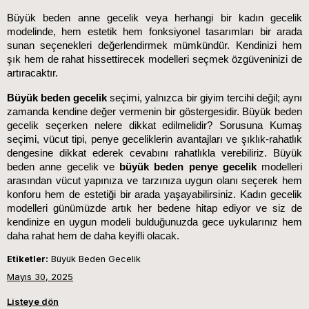
Büyük beden anne gecelik veya herhangi bir kadın gecelik 
modelinde, hem estetik hem fonksiyonel tasarımları bir arada 
sunan seçenekleri değerlendirmek mümkündür. Kendinizi hem 
şık hem de rahat hissettirecek modelleri seçmek özgüveninizi de 
artıracaktır.
Büyük beden gecelik 
seçimi, yalnızca bir giyim tercihi değil; aynı 
zamanda kendine değer vermenin bir göstergesidir. Büyük beden 
gecelik seçerken nelere dikkat edilmelidir? Sorusuna Kumaş 
seçimi, vücut tipi, penye geceliklerin avantajları ve şıklık-rahatlık 
dengesine dikkat ederek cevabını rahatlıkla verebiliriz. Büyük 
beden anne gecelik ve 
büyük beden penye gecelik
 modelleri 
arasından vücut yapınıza ve tarzınıza uygun olanı seçerek hem 
konforu hem de estetiği bir arada yaşayabilirsiniz. Kadın gecelik 
modelleri günümüzde artık her bedene hitap ediyor ve siz de 
kendinize en uygun modeli bulduğunuzda gece uykularınız hem 
daha rahat hem de daha keyifli olacak.
Etiketler:
Büyük Beden Gecelik
Mayıs 30, 2025
Listeye dön