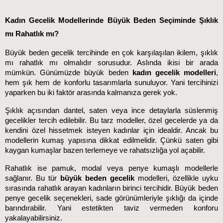
Kadın G
ecelik Modellerinde Büyük Beden Seçiminde Şıklık 
mı Rahatlık mı?
Büyük beden gecelik tercihinde en çok karşılaşılan ikilem, şıklık 
mı rahatlık mı olmalıdır sorusudur. Aslında ikisi bir arada 
mümkün. Günümüzde büyük beden 
kadın gecelik modelleri
, 
hem şık hem de konforlu tasarımlarla sunuluyor. Yani tercihinizi 
yaparken bu iki faktör arasında kalmanıza gerek yok.
Şıklık açısından dantel, saten veya ince detaylarla süslenmiş 
gecelikler tercih edilebilir. Bu tarz modeller, özel gecelerde ya da 
kendini özel hissetmek isteyen kadınlar için idealdir. Ancak bu 
modellerin kumaş yapısına dikkat edilmelidir. Çünkü saten gibi 
kaygan kumaşlar bazen terlemeye ve rahatsızlığa yol açabilir.
Rahatlık ise pamuk, modal veya penye kumaşlı modellerle 
sağlanır. Bu tür 
büyük beden gecelik
 modelleri, özellikle uyku 
sırasında rahatlık arayan kadınların birinci tercihidir. Büyük beden 
penye gecelik seçenekleri, sade görünümleriyle şıklığı da içinde 
barındırabilir. Yani estetikten taviz vermeden konforu 
yakalayabilirsiniz.