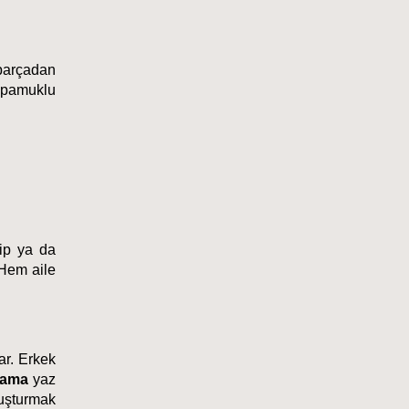
 parçadan 
pamuklu 
ip ya da 
Hem aile 
r. Erkek 
jama
 yaz 
uşturmak 