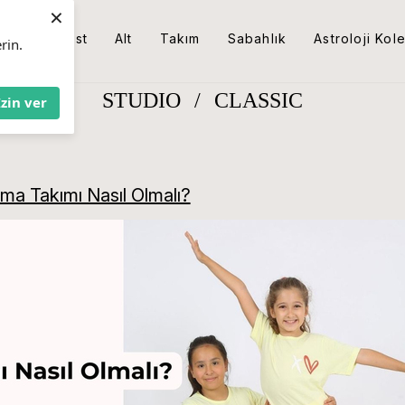
×
Üst
Alt
Takım
Sabahlık
Astroloji Kol
rin.
STUDIO
/
CLASSIC
İzin ver
ma Takımı Nasıl Olmalı?