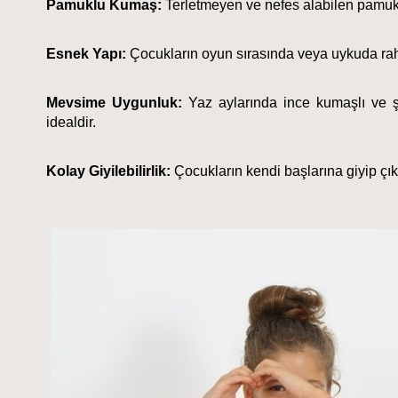
Pamuklu Kumaş:
 Terletmeyen ve nefes alabilen pamukl
Esnek Yapı:
 Çocukların oyun sırasında veya uykuda raha
Mevsime Uygunluk:
 Yaz aylarında ince kumaşlı ve şo
idealdir.
Kolay Giyilebilirlik:
 Çocukların kendi başlarına giyip çıka