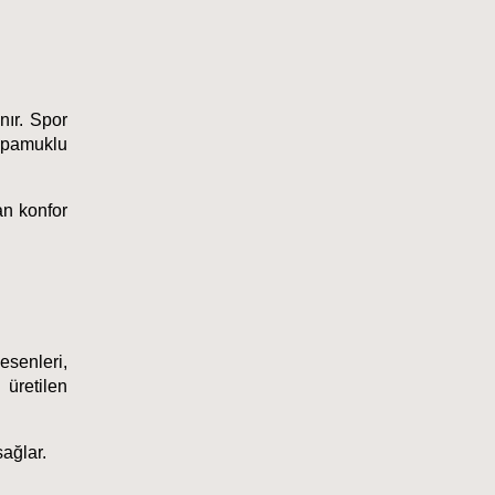
nır. Spor 
 pamuklu 
n konfor 
senleri, 
üretilen 
sağlar.