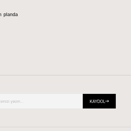
n planda 
KAYDOL