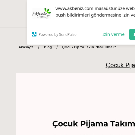
www.akbeniz.com masaüstünüze web
push bildirimleri göndermesine izin ve
İzin verme
Powered by SendPulse
Anasayfa
Blog
Çocuk Pijama Takımı Nasıl Olmalı?
Çocuk Pija