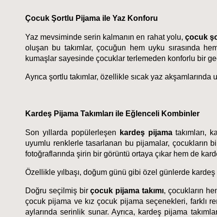
Çocuk Şortlu Pijama ile Yaz Konforu
Yaz mevsiminde serin kalmanın en rahat yolu, 
çocuk şo
oluşan bu takımlar, çocuğun hem uyku sırasında hem
kumaşlar sayesinde çocuklar terlemeden konforlu bir gec
Ayrıca şortlu takımlar, özellikle sıcak yaz akşamlarında uyk
Kardeş Pijama Takımları ile Eğlenceli Kombinler
Son yıllarda popülerleşen 
kardeş pijama
 takımları, 
uyumlu renklerle tasarlanan bu pijamalar, çocukların bir
fotoğraflarında şirin bir görüntü ortaya çıkar hem de kard
Özellikle yılbaşı, doğum günü gibi özel günlerde kardeş pi
Doğru seçilmiş bir
 çocuk pijama takımı
, çocukların he
çocuk pijama ve kız çocuk pijama seçenekleri, farklı re
aylarında serinlik sunar. Ayrıca, kardeş pijama takıml