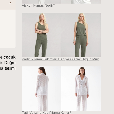
Viskon Kumaş Nedir?
le 
çocuk 
Kadın Pijama Takımları Hediye Olarak Uygun Mu?
r. Doğru 
a takımı 
Tatil Valizine Kaç Pijama Konur?