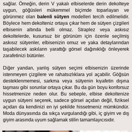
sağlar. Örneğin, derin V yakalı elbiselerde derin dekolteye 
uygun, göğüsleri mükemmel biçimde toparlayan ve 
görünmez olan 
balenli sütyen 
modelleri tercih edilmelidir. 
Böylece hem dekolteniz ortaya çıkar hem de sütyen çizgileri 
elbisenin altında belli olmaz. Straplez veya askısız 
dekoltelerde, kusursuz bir görünüm için özenle seçilmiş 
askısız sütyenler, elbisenizin omuz ve yaka detaylarından 
taşabilecek askıların yarattığı görsel dağınıklığı önleyerek 
zarafetinizi bütünler.
Diğer yandan, yanlış sütyen seçimi elbisenizin üzerinde 
istenmeyen çizgilere ve rahatsızlıklara yol açabilir. Göğsün 
desteklenmemesi, sarkma veya sütyenin kıyafetin dışına 
taşması gibi sorunlar ortaya çıkar. Bu da gün boyu konforsuz 
hissetmenize neden olur. Bu sebeple, elbise dekoltenize 
uygun sütyeni seçerek, sadece görsel açıdan değil, fiziksel 
açıdan da kendinizi en iyi şekilde hissetmeniz mümkündür. 
Moda dünyasında da sıkça vurgulandığı gibi, iç giyim ve dış 
giyim arasında uyum sağlamak stilin tamamlayıcısıdır.