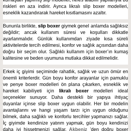
riskleri en aza indirir. Ayrıca likralı slip boxer modelleri, 
esneklik kazandırarak hareket kısıtlamasını azaltır. 
Bununla birlikte, 
slip boxer
 giymek genel anlamda sağlıksız 
değildir; ancak kullanım süresi ve koşulları dikkatle 
ayarlanmalıdır. Günlük kullanımdan ziyade kısa süreli 
aktivitelerde tercih edilmesi, konfor ve sağlık açısından daha 
doğru bir seçim olur. Sağlıklı kullanım için boxer’ın kumaş 
kalitesine ve beden uyumuna mutlaka dikkat edilmelidir. 
Erkek iç giyimi seçiminde rahatlık, sağlık ve uzun ömür en 
önemli kriterlerdir. Gün boyu konfor arayanlar için pamuklu 
ve penye boxer modelleri ön plana çıkarken, esneklik ve 
hareket kabiliyeti için 
likralı boxer
 modelleri ideal 
seçenekler sunuyor. Daha destekli bir yapıya ihtiyaç 
duyanlar içinse slip boxer uygun olabilir. Her bir modelin 
avantajlarını ve hangi yaşam tarzı için uygun olduğunu 
bilmek, daha sağlıklı ve konforlu tercihler yapmanızı sağlar. 
İç giyimde kendinize yatırım yapmak, gün boyu kendinizi 
daha iyi hissetmenizi sağlar. 
Akbeniz
 'den doğru boxer 