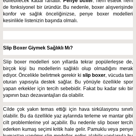
edilebilecek kadar rahattır. 
Penye boxer
,
 hem estetik hem 
de fonksiyonel bir üründür. Bu nedenle, boxer alışverişinde 
konfor ve sağlık önceliğinizse, penye boxer modelleri 
kesinlikle listenizin başında olmalı. 
Slip Boxer Giymek Sağlıklı Mı?
Slip boxer modelleri son yıllarda tekrar popülerleşse de, 
birçok kişi bu modellerin sağlıklı olup olmadığını merak 
ediyor. Öncelikle belirtmek gerekir ki 
slip boxer
, vücuda tam 
oturan yapısıyla destek sağlar. Bu yönüyle özellikle spor 
yapan erkekler için tercih sebebidir. Fakat bu kadar sıkı bir 
yapının bazı dezavantajları da olabilir. 
Cilde çok yakın temas ettiği için hava sirkülasyonu sınırlı 
olabilir. Bu da özellikle yaz aylarında terleme ve mantar gibi 
cilt problemlerine yol açabilir. Bu nedenle slip boxer tercih 
ederken kumaş seçimi kritik hale gelir. Pamuklu veya penye 
kumaştan yapılmış slip modeller, nefes alabilir yapılarıyla bu 