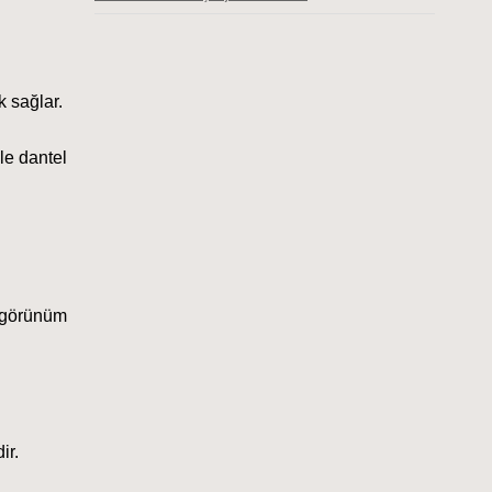
k sağlar.
le dantel 
 görünüm 
ir.