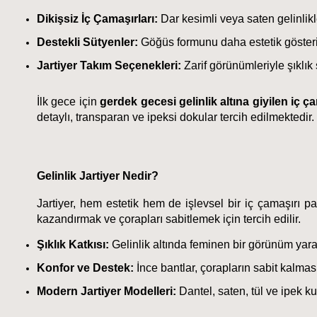
Dikişsiz İç Çamaşırları:
 Dar kesimli veya saten gelinlikl
Destekli Sütyenler:
 Göğüs formunu daha estetik gösteri
Jartiyer Takım Seçenekleri:
 Zarif görünümleriyle şıklı
İlk gece için 
gerdek gecesi gelinlik altına giyilen iç ç
detaylı, transparan ve ipeksi dokular tercih edilmektedir.
Gelinlik Jartiyer Nedir?
Jartiyer, hem estetik hem de işlevsel bir iç çamaşırı parç
kazandırmak ve çorapları sabitlemek için tercih edilir.
Şıklık Katkısı:
 Gelinlik altında feminen bir görünüm yarat
Konfor ve Destek:
 İnce bantlar, çorapların sabit kalmas
Modern Jartiyer Modelleri:
 Dantel, saten, tül ve ipek k