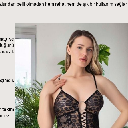
n altından belli olmadan hem rahat hem de şık bir kullanım sağlar.
maş ve 
lüğünü 
ıracak 
imdir. 
er takım
ünmez.