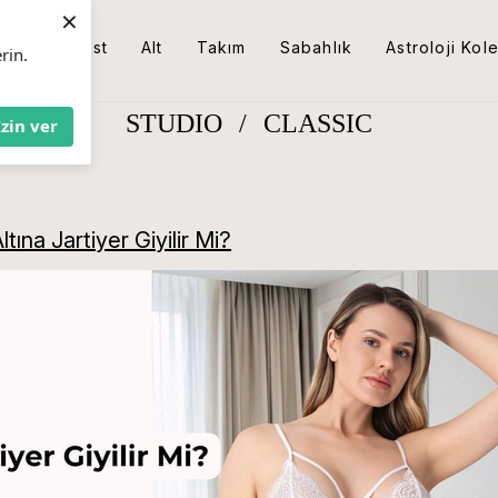
×
Üst
Alt
Takım
Sabahlık
Astroloji Kol
rin.
STUDIO
/
CLASSIC
İzin ver
Altına Jartiyer Giyilir Mi?