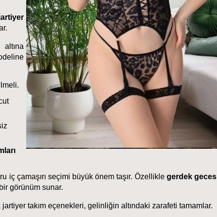
jartiyer 
ar.
altına 
deline 
lmeli.
ut 
iz 
mları
 iç çamaşırı seçimi büyük önem taşır. Özellikle 
gerdek gecesi 
 bir görünüm sunar. 
 jartiyer takım 
eçenekleri, gelinliğin altındaki zarafeti tamamlar.