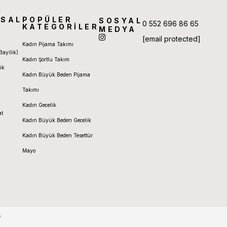
SAL
POPÜLER
SOSYAL
0 552 696 86 65
KATEGORİLER
MEDYA
[email protected]
Kadın Pijama Takımı
Bayilik)
Kadın Şortlu Takım
ik
Kadın Büyük Beden Pijama
Takımı
Kadın Gecelik
at
Kadın Büyük Beden Gecelik
Kadın Büyük Beden Tesettür
Mayo