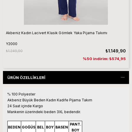
Akbeniz Kadın Lacivert Klasik Gömlek Yaka Pijama Takımı
Y2000
₺1.149,90
₺1.249,90
%50 indirim: ₺574,95
ÜRÜN ÖZELLIKLERI
% 100 Polyester
Akbeniz Büyük Beden Kadın Kadife Pijama Takım
24 Saat içinde Kargo
Mankenin üzerindeki beden 3XL bedendir.
PANT.
BEDEN
GOĞÜS
BEL
BOY
BASEN
BOY