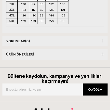
2XL
120
114
66
132
100
3XL
123
117
67
138
101
4XL
126
120
68
144
102
5XL
129
123
69
150
103
YORUMLAR
(0)
ÜRÜN ÖNERILERI
Bültene kaydolun, kampanya ve yenilikleri
kaçırmayın!
KAYDOL