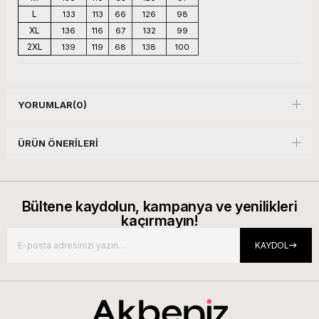
L
133
113
66
126
98
XL
136
116
67
132
99
2XL
139
119
68
138
100
YORUMLAR
(0)
ÜRÜN ÖNERILERI
Bültene kaydolun, kampanya ve yenilikleri
kaçırmayın!
KAYDOL