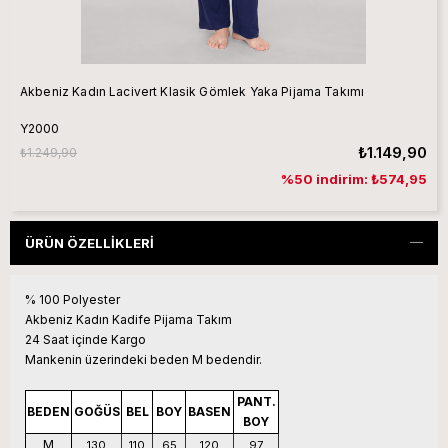
Akbeniz Kadın Lacivert Klasik Gömlek Yaka Pijama Takımı
Y2000
₺1.149,90
₺1.249,90
%50 indirim: ₺574,95
ÜRÜN ÖZELLIKLERI
% 100 Polyester
Akbeniz Kadın Kadife Pijama Takım
24 Saat içinde Kargo
Mankenin üzerindeki beden M bedendir.
PANT.
BEDEN
GOĞÜS
BEL
BOY
BASEN
BOY
M
130
110
65
120
97