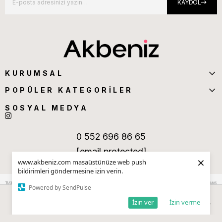
KAYDOL
KURUMSAL
POPÜLER KATEGORİLER
SOSYAL MEDYA
0 552 696 86 65
[email protected]
×
www.akbeniz.com masaüstünüze web push
bildirimleri göndermesine izin verin.
Powered by SendPulse
İzin ver
İzin verme
Anasayfa
Sepetim
Favorilerim
Kategoriler