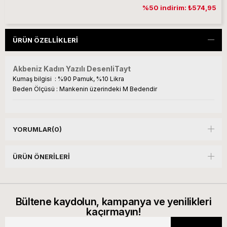
%50 indirim: ₺574,95
ÜRÜN ÖZELLIKLERI
Akbeniz Kadın Yazılı DesenliTayt
Kumaş bilgisi : %90 Pamuk, %10 Likra
Beden Ölçüsü : Mankenin üzerindeki M Bedendir
YORUMLAR
(0)
ÜRÜN ÖNERILERI
Bültene kaydolun, kampanya ve yenilikleri
kaçırmayın!